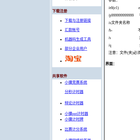
参数：
/e0(e1) e0=
下载注册
/p99999999999
下载与注册链接
/o文件夹名称 输
汇款帐号
/b- 不创建
/s 对文件
机器码生成工具
/q 处理完
部分企业用户
注意：文件(夹)必
界面
：
共享软件
小骥竞赛系统
分秒计时器
辩论计时器
小骥ppt计时器
小骥计时牌
比赛计分系统